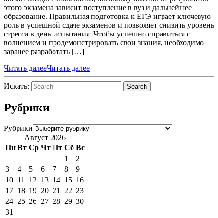
этого экзамена зависит поступление в вуз и дальнейшее
образование. Правильная подготовка к ЕГЭ играет ключевую
роль в успешной сдаче экзаменов и позволяет снизить уровень
стресса в день испытания. Чтобы успешно справиться с
волнением и продемонстрировать свои знания, необходимо
заранее разработать […]
Читать далее
Читать далее
Искать:
Search
Рубрики
Рубрики
Август 2026
Пн
Вт
Ср
Чт
Пт
Сб
Вс
1
2
3
4
5
6
7
8
9
10
11
12
13
14
15
16
17
18
19
20
21
22
23
24
25
26
27
28
29
30
31