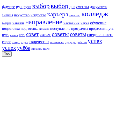
выбор
выбор
вуз
документы
будущее
вузы
документы
колледж
карьера
знания
искусство
искусство
качество
направление
обучение
медиа
навыки
наставник
наука
подготовка
подготовка
поступление
программа
профессия
путь
помощь
советы
советы
совет
совет
специальность
путь
сеть
рынок
успех
творчество
спрос
статус
страх
технологии
трудоустройство
успех
учёба
финансы
шаги
Top