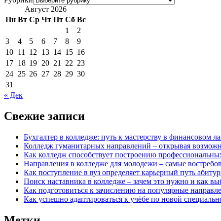
Август 2026
Пн
Вт
Ср
Чт
Пт
Сб
Вс
1
2
3
4
5
6
7
8
9
10
11
12
13
14
15
16
17
18
19
20
21
22
23
24
25
26
27
28
29
30
31
« Дек
Свежие записи
Бухгалтер в колледже: путь к мастерству в финансовом л
Колледж гуманитарных направлений – открывая возможн
Как колледж способствует построению профессиональных
Направления в колледже для молодежи – самые востребо
Как поступление в вуз определяет карьерный путь абиту
Поиск наставника в колледже – зачем это нужно и как вы
Как подготовиться к зачислению на популярные направле
Как успешно адаптироваться к учёбе по новой специальн
Метки