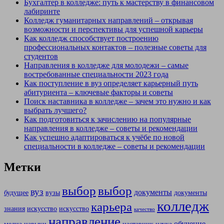
Бухгалтер в колледже: путь к мастерству в финансовом
лабиринте
Колледж гуманитарных направлений – открывая
возможности и перспективы для успешной карьеры
Как колледж способствует построению
профессиональных контактов – полезные советы для
студентов
Направления в колледже для молодежи – самые
востребованные специальности 2023 года
Как поступление в вуз определяет карьерный путь
абитуриента – ключевые факторы и советы
Поиск наставника в колледже – зачем это нужно и как
выбрать лучшего?
Как подготовиться к зачислению на популярные
направления в колледже – советы и рекомендации
Как успешно адаптироваться к учёбе по новой
специальности в колледже – советы и рекомендации
Метки
выбор
выбор
вуз
документы
будущее
вузы
документы
колледж
карьера
знания
искусство
искусство
качество
направление
обучение