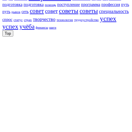
подготовка
подготовка
поступление
программа
профессия
путь
помощь
советы
советы
совет
совет
специальность
путь
сеть
рынок
успех
творчество
спрос
статус
страх
технологии
трудоустройство
успех
учёба
финансы
шаги
Top