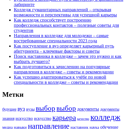
лабиринте
Колледж гуманитарных направлений – открывая
возможности и перспективы для успешной карьеры
Как колледж способствует построению
профессиональных контактов – полезные советы для
студентов
Направления в колледже для молодежи – самые
востребованные специальности 2023 года
Как поступление в вуз определяет карьерный путь
абитуриента – ключевые факторы и советы
Поиск наставника в колледже – зачем это нужно и как
выбрать лучшего?
Как подготовиться к зачислению на популярные
направления в колледже – советы и рекомендации
Как успешно адаптироваться к учёбе по новой
специальности в колледже – советы и рекомендации
Метки
выбор
выбор
вуз
документы
будущее
вузы
документы
колледж
карьера
знания
искусство
искусство
качество
направление
обучение
медиа
навыки
наставник
наука